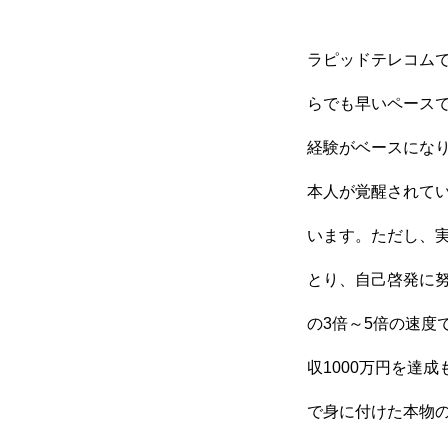
ラピッドテレコム
らでも早いペース
経験がベースにな
本人が覚醒されて
います。ただし、
とり、自己啓発に
の3倍～5倍の速度
収1000万円を達
で身に付けた本物