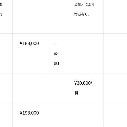
推
当替えにより
れ
増減有り。
¥188,000
一
般
職1
¥30,000/
月
¥193,000