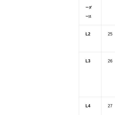
ーダ
ー)1
L2
25
L3
26
L4
27