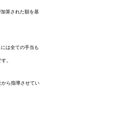
が加算された額を基
スには全ての手当も
です。
社から指導させてい