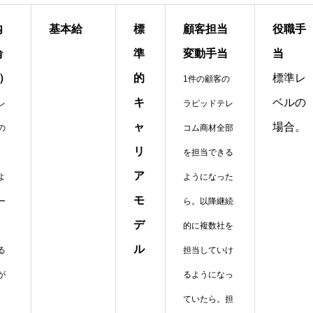
内
基本給
標
顧客担当
役職手
輪
準
変動手当
当
）
標準レ
的
1件の顧客の
ベルの
キ
レ
ラピッドテレ
場合。
ャ
の
コム商材全部
リ
。
を担当できる
ア
よ
ようになった
モ
ー
ら。以降継続
デ
的に複数社を
ル
る
担当していけ
が
るようになっ
ていたら。担