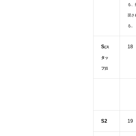
る、
奨さ
る。
S
18
(ス
タッ
フ)1
S2
19