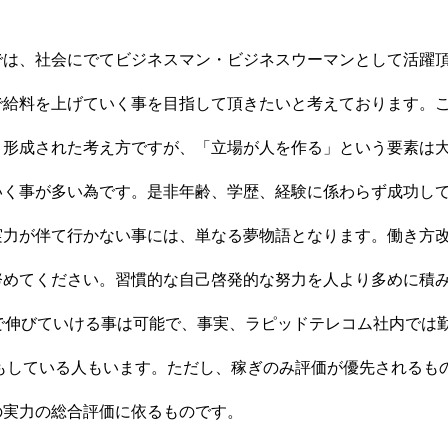
では、社会にでてビジネスマン・ビジネスウーマンとして活躍
で給料を上げていく事を目指して頂きたいと考えております。
り形成された考え方ですが、「立場が人を作る」という要素は
いく事が多い為です。是非年齢、学歴、経験に係わらず成功し
実力が伴て行かない事には、単なる夢物語となります。働き方
努めてください。習慣的な自己啓発的な努力を人より多めに積
で伸びていける事は可能で、事実、ラピッドテレコム社内では
成もしている人もいます。ただし、稼ぎのみ評価が優先されるも
の実力の総合評価に依るものです。