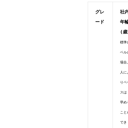
社
グレ
年
ード
(歳
標準
ベル
場合
人に
りペ
スは
早め
こと
でき